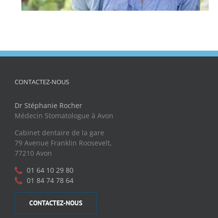
CONTACTEZ-NOUS
Dr Stéphanie Rocher
Médecin Stomatologue à Avon
Cabinet dentaire de la gare
79 Avenue Franklin Roosevelt,
77210 Avon
01 64 10 29 80
01 84 74 78 64
CONTACTEZ-NOUS